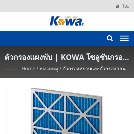
ไทย
Togg
navi
ตัวกรองแผงพับ | KOWA โซลูชันกรอง
ห้องสะอาดที่ทันสมัย
Home
/
หมวดหมู่
/
ตัวกรองหยาบและตัวกรองก่อน