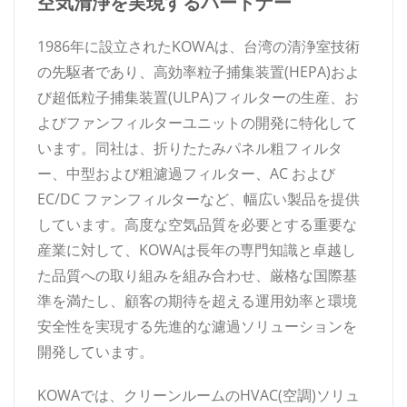
空気清浄を実現するパートナー
1986年に設立されたKOWAは、台湾の清浄室技術
の先駆者であり、高効率粒子捕集装置(HEPA)およ
び超低粒子捕集装置(ULPA)フィルターの生産、お
よびファンフィルターユニットの開発に特化して
います。同社は、折りたたみパネル粗フィルタ
ー、中型および粗濾過フィルター、AC および
EC/DC ファンフィルターなど、幅広い製品を提供
しています。高度な空気品質を必要とする重要な
産業に対して、KOWAは長年の専門知識と卓越し
た品質への取り組みを組み合わせ、厳格な国際基
準を満たし、顧客の期待を超える運用効率と環境
安全性を実現する先進的な濾過ソリューションを
開発しています。
KOWAでは、クリーンルームのHVAC(空調)ソリュ