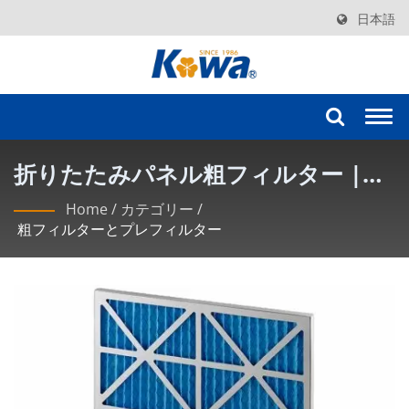
日本語
Togg
navi
折りたたみパネル粗フィルター |
KOWA 最先端のクリーンルームフィ
Home
/
カテゴリー
/
粗フィルターとプレフィルター
ルターソリューション