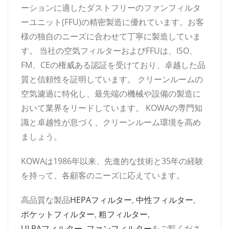
ーションに適したダストフリーのファンフィルタ
ーユニット(FFU)の精密製造に優れています。お客
様の独自のニーズに合わせて丁寧に製造していま
す。 当社の空気フィルターおよびFFUは、ISO、
FM、CEの権威ある認証を受けており、卓越した品
質と信頼性を証明しています。 クリーンルームの
空気濾過に特化し、最先端の機械や設備の製造に
おいて業界をリードしています。 KOWAの専門知
識と卓越性が息づく、クリーンルーム環境を高め
ましょう。
KOWAは1986年以来、先進的な技術と35年の経験
を持って、各顧客のニーズに応えています。
高品質な製品
HEPAフィルター
,
中性フィルター
,
ポケットフィルター
,
粗フィルター
,
ULPAフィルター
,
ファンフィルター
をご覧くださ