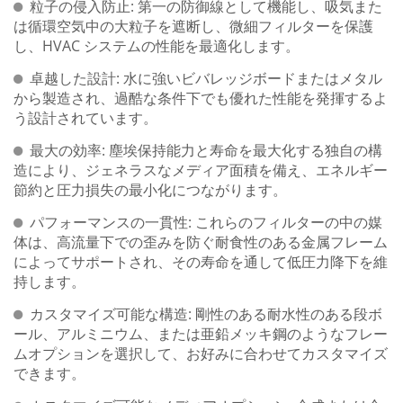
粒子の侵入防止: 第一の防御線として機能し、吸気また
は循環空気中の大粒子を遮断し、微細フィルターを保護
し、HVAC システムの性能を最適化します。
卓越した設計: 水に強いビバレッジボードまたはメタル
から製造され、過酷な条件下でも優れた性能を発揮するよ
う設計されています。
最大の効率: 塵埃保持能力と寿命を最大化する独自の構
造により、ジェネラスなメディア面積を備え、エネルギー
節約と圧力損失の最小化につながります。
パフォーマンスの一貫性: これらのフィルターの中の媒
体は、高流量下での歪みを防ぐ耐食性のある金属フレーム
によってサポートされ、その寿命を通して低圧力降下を維
持します。
カスタマイズ可能な構造: 剛性のある耐水性のある段ボ
ール、アルミニウム、または亜鉛メッキ鋼のようなフレー
ムオプションを選択して、お好みに合わせてカスタマイズ
できます。