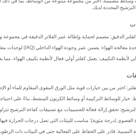
 وسائط مصممة: اختر من مجموعة متنوعة من الوسائط، بما في ذلك الا
الترشيح المحددة لديك.
ات
لفلتر الدقيق: مصمم لحماية وإطالة عمر الفلاتر الدقيقة في مجموعة و
لجة الهواء: يضمن عمر وجودة الهواء الداخلي (IAQ) لوحدات معالجة الهواء في مختلف الأماكن.
لي لأنظمة التكييف: يعمل كفلتر أولي فعال لأنظمة تكييف الهواء، مما يع
فات
فلتر: اختر من بين خيارات قوية مثل الورق المقوى المقاوم للماء أو الإطا
: خيار للوسائط التركيبية أو وسائط الكربون المنشط، بناءً على احتياج
رشيح: تحقق إزالة فعالة للجسيمات مع تصنيفات كفاءة الترشيح تتراوح من G1 إلى G4، متوافقة مع معايي
القصوى (درجة مئوية): مناسب للبيئات التي تصل درجات الحرارة فيها إلى 70 درجة م
 النسبية: قادر على الحفاظ على الفعالية حتى في البيئات ذات الرطوبة النس