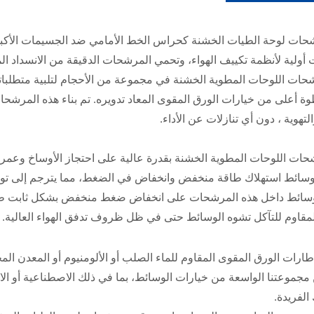
ات لوحة الطيات الخشنة كحراس الخط الأمامي ضد الجسيمات الأكبر، 
ولية لأنظمة تكييف الهواء، وتحمي المرشحات الدقيقة من الانسداد الم
حات اللوحات المطوية الخشنة في مجموعة من الأحجام لتلبية متطلباتك 
ة أعلى من خيارات الورق المقوى المعاد تدويره. تم بناء هذه المرشح
لتهوية ، دون أي تنازلات عن الأداء.
حات اللوحات المطوية الخشنة بقدرة عالية على احتجاز الأوساخ وع
لوسائط استهلاك طاقة منخفض وانخفاض في الضغط، مما يترجم إلى توفي
سائط داخل هذه المرشحات على انخفاض ضغط منخفض بشكل ثابت طوال ع
مقاوم للتآكل تشوه الوسائط حتى في ظل ظروف تدفق الهواء العالية.
طارات الورق المقوى المقاوم للماء الصلب أو الألومنيوم أو المعدن الم
مجموعتنا الواسعة من خيارات الوسائط، بما في ذلك الاصطناعية أو ا
الفريدة.