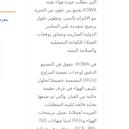
التي تتطلب جودة هواء نقية،
KOWA تجمع بين عقود من الخبرة
مع الالتزام بالتميز، وتطوير حلول
معر
ترشيح متقدمة تلبي المعايير
الدولية الصارمة وتتجاوز توقعات
العملاء للكفاءة التشغيلية
والسلامة البيئية.
في KOWA، نتفوق في التصنيع
الدقيق لوحدات تصفية المراوح
(FFUs) المصممة خصيصًا لحلول
تكييف الهواء في غرف نظيفة
خالية من الغبار، والتي تم صنعها
بعناية فائقة لتلبية المتطلبات
الفريدة لعملائنا. تحمل مرشحات
الهواء وFFUs لدينا شهادات ISO
وFM وCE المرموقة، وهي شهادة