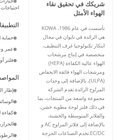
خيارات
شريكك في تحقيق نقاء
احتياجات 
الهواء الأمثل
التطبيق
تأسست في عام 1986، KOWA
هي الرائدة في تايوان في مجال
حماية ا
ابتكار تكنولوجيا غرف التنظيف،
عمر وحدة معا
متخصصة في إنتاج مرشحات
فلتر أو
الهواء عالية الكفاءة (HEPA)
ومرشحات الهواء فائقة الانخفاض
المواص
(ULPA)، بالإضافة إلى وحدات
المراوح الرائدة.تقدم الشركة
إطار ال
مجموعة واسعة من المنتجات، بما
الوسائط
في ذلك فلتر لوحة مطوية خشن،
كفاءة الت
والفلاتر المتوسطة والخشنة،
الحرارة 
بالإضافة إلى فلاتر المراوح AC و
EC/DC.تخدم الصناعات الحرجة
الرطوبة