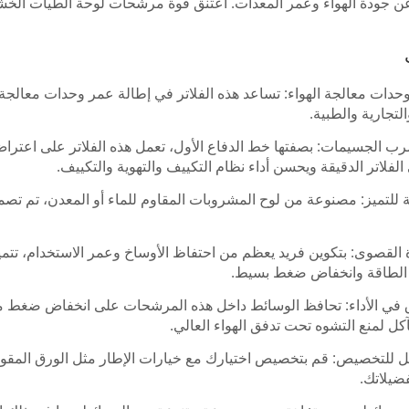
 عن جودة الهواء وعمر المعدات. اعتنق قوة مرشحات لوحة الطيات الخ
حدات معالجة الهواء: تساعد هذه الفلاتر في إطالة عمر وحدات معالجة
لتجارية والطبية.
ب الجسيمات: بصفتها خط الدفاع الأول، تعمل هذه الفلاتر على اعتراض 
لفلاتر الدقيقة ويحسن أداء نظام التكييف والتهوية والتكييف.
لتميز: مصنوعة من لوح المشروبات المقاوم للماء أو المعدن، تم تصم
فة جانب قابل للاستبدال
صندوق نوع فلتر HEPA
 القصوى: بتكوين فريد يعظم من احتفاظ الأوساخ وعمر الاستخدام، تتمي
وحدة HEPA
 الطاقة وانخفاض ضغط بسيط.
ق في الأداء: تحافظ الوسائط داخل هذه المرشحات على انخفاض ضغط
كل لمنع التشوه تحت تدفق الهواء العالي.
بل للتخصيص: قم بتخصيص اختيارك مع خيارات الإطار مثل الورق المقوى 
ضيلاتك.