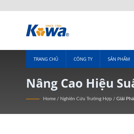
TRANG CHỦ
CÔNG TY
SẢN PHẨM
Nâng Cao Hiệu Su
| Đối Tác Của Bạn
Home
/
Nghiên Cứu Trường Hợp
/
Giải Ph
Không Khí Tối Ưu