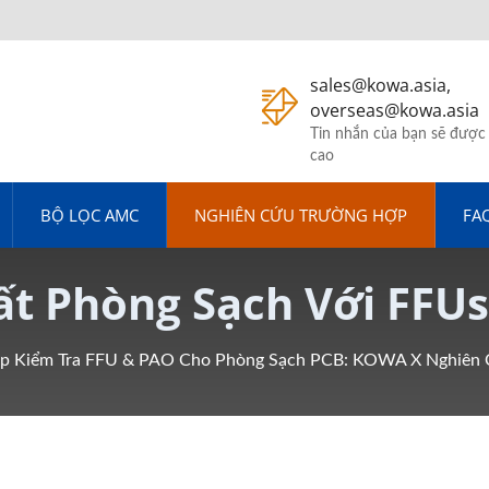
sales@kowa.asia,
overseas@kowa.asia
Tin nhắn của bạn sẽ được
cao
BỘ LỌC AMC
NGHIÊN CỨU TRƯỜNG HỢP
FA
ất Phòng Sạch Với FFU
 Trong Việc Đạt Được Đ
áp Kiểm Tra FFU & PAO Cho Phòng Sạch PCB: KOWA X Nghiên 