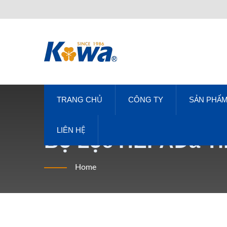
TRANG CHỦ
CÔNG TY
SẢN PHẨ
LIÊN HỆ
Bộ Lọc HEPAĐã Tì
CO., LTD.
Home