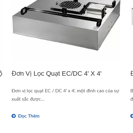
ộ
Đơn Vị Lọc Quạt EC/DC 4' X 4'
Đơn vị lọc quạt EC / DC 4' x 4', một đỉnh cao của sự
B
xuất sắc được...
đ
Đọc Thêm