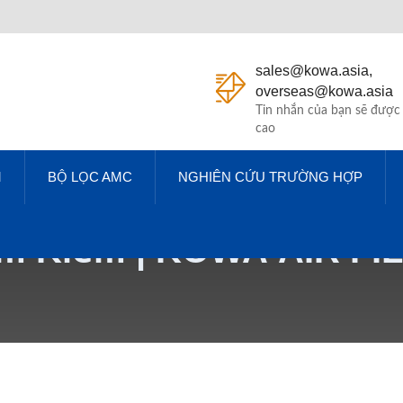
sales@kowa.asia,
overseas@kowa.asia
Tin nhắn của bạn sẽ được
cao
M
BỘ LỌC AMC
NGHIÊN CỨU TRƯỜNG HỢP
m Kiếm | KOWA AIR FI