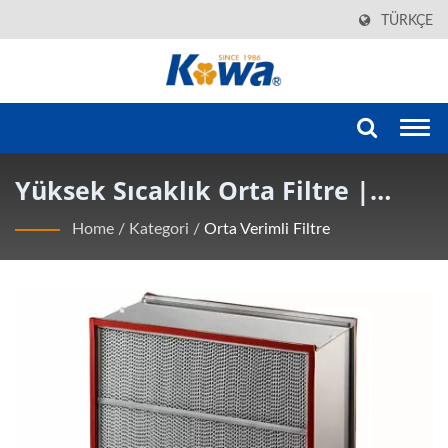
TÜRKÇE
Togg
navi
Yüksek Sıcaklık Orta Filtre |
KOWA Öncü Temiz Oda Filtre
Home
/
Kategori
/
Orta Verimli Filtre
Çözümleri