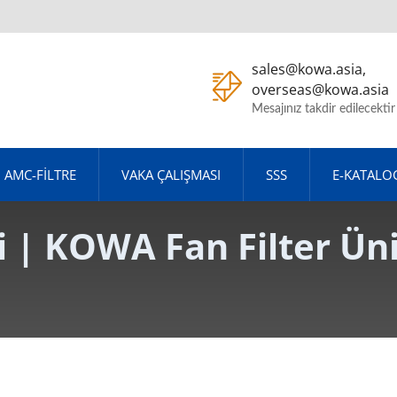
sales@kowa.asia,
overseas@kowa.asia
Mesajınız takdir edilecektir
AMC-FILTRE
VAKA ÇALIŞMASI
SSS
E-KATALO
 | KOWA Fan Filter Ünit
eltme