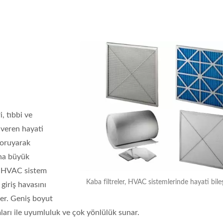
, tıbbi ve
 veren hayati
 koruyarak
aha büyük
r, HVAC sistem
Kaba filtreler, HVAC sistemlerinde hayati bile
giriş havasını
eler. Geniş boyut
mları ile uyumluluk ve çok yönlülük sunar.