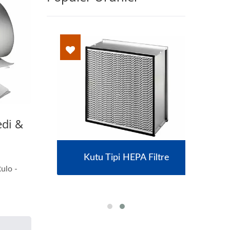
edi &
ilir
Kutu Tipi HEPA Filtre
Od
ulo -