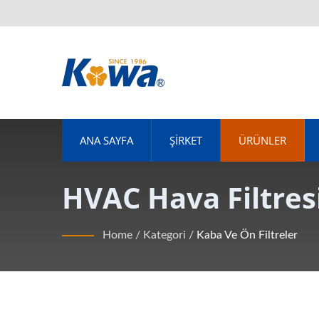
ANA SAYFA
ŞIRKET
ÜRÜNLER
HVAC Hava Filtresi
Standartları Yüks
Home
/
Kategori
/
Kaba Ve Ön Filtreler