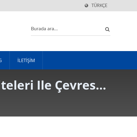
TÜRKÇE
G
İLETIŞIM
eleri Ile Çevresel