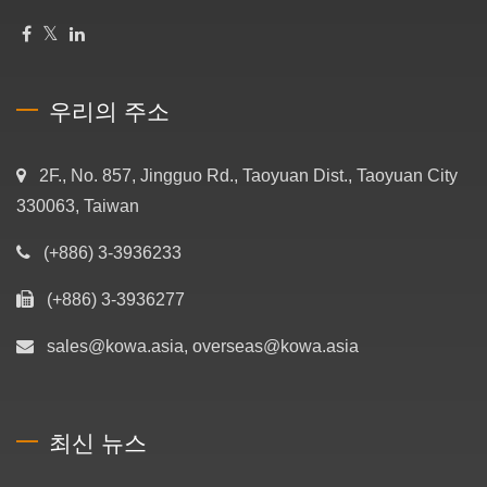
우리의 주소
2F., No. 857, Jingguo Rd., Taoyuan Dist., Taoyuan City
330063, Taiwan
(+886) 3-3936233
(+886) 3-3936277
sales@kowa.asia, overseas@kowa.asia
최신 뉴스