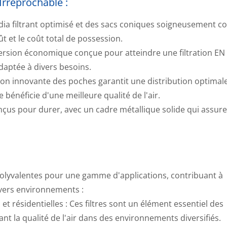
Irréprochable :
édia filtrant optimisé et des sacs coniques soigneusement c
oût et le coût total de possession.
version économique conçue pour atteindre une filtration EN
daptée à divers besoins.
ption innovante des poches garantit une distribution optimal
 bénéficie d'une meilleure qualité de l'air.
onçus pour durer, avec un cadre métallique solide qui assur
tre HEPA De Type Boîte
Module HEPA Rempla
Côté Pièce
 polyvalentes pour une gamme d'applications, contribuant à
divers environnements :
t résidentielles : Ces filtres sont un élément essentiel des
t la qualité de l'air dans des environnements diversifiés.