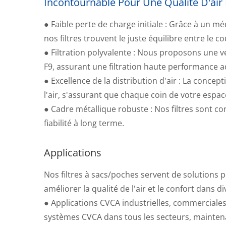
Incontournable Pour Une Qualité D'air 
● Faible perte de charge initiale : Grâce à un m
nos filtres trouvent le juste équilibre entre le c
● Filtration polyvalente : Nous proposons une 
F9, assurant une filtration haute performance a
● Excellence de la distribution d'air : La conce
l'air, s'assurant que chaque coin de votre espace
● Cadre métallique robuste : Nos filtres sont c
fiabilité à long terme.
Applications
Module HEPA Remplaçable
Fil
Côté Pièce
Nos filtres à sacs/poches servent de solutions
améliorer la qualité de l'air et le confort dans 
● Applications CVCA industrielles, commerciales e
systèmes CVCA dans tous les secteurs, maintenan