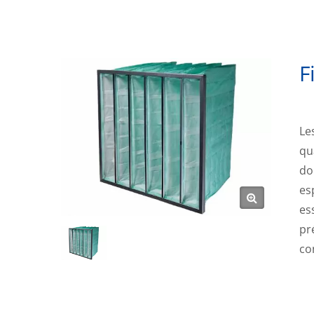
F
Le
qu
do
es
es
pr
co