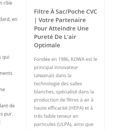
n rôle
Filtre À Sac/poche CVC
| Votre Partenaire
dard, en
Pour Atteindre Une
Pureté De L'air
Optimale
s qui
Fondée en 1986, KOWA est le
principal innovateur
ements
taïwanais dans la
technologie des salles
une
blanches, spécialisé dans la
production de filtres à air à
llant de
haute efficacité (HEPA) et à
us pur.
très faible teneur en
t
particules (ULPA), ainsi que