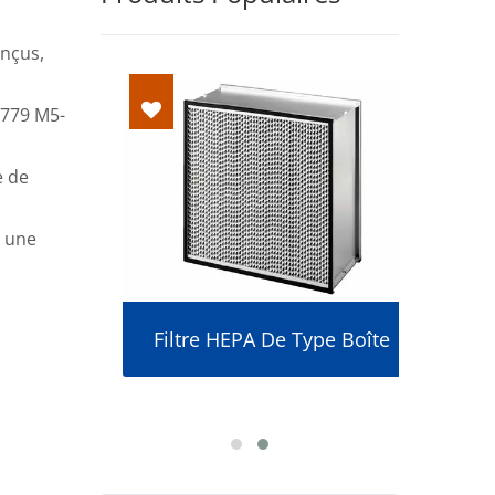
onçus,
 779 M5-
e de
e une
çable
Filtre HEPA De Type Boîte
Mod