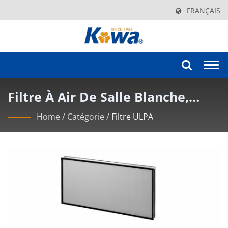
FRANÇAIS
Togg
navi
Filtre À Air De Salle Blanche,
Filtres À Air À Très Faible
Home
/
Catégorie
/
Filtre ULPA
Pénétration | Élever Les Normes
Environnementales Avec Les
Unités De Filtration De
Ventilateur KOWA