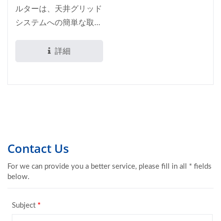
ルターは、天井グリッド
システムへの簡単な取り
付けを特に設計されてい
ます。当社のガスケット
詳細
式HEPAフィルターは、
さまざまな好みや要件に
対応する優れた汎用性を
提供します。耐久性のあ
る3種類のフレームオプ
ション、アノダイズド...