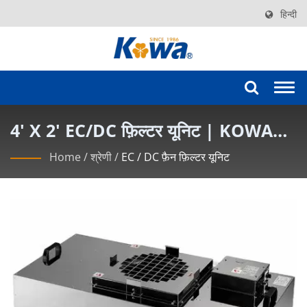
हिन्दी
Togg
navi
4' X 2' EC/DC फ़िल्टर यूनिट | KOWA
कटिंग-एज क्लीनरूम फिल्टर समाधान
Home
/
श्रेणी
/
EC / DC फ़ैन फ़िल्टर यूनिट