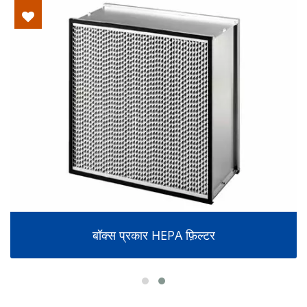
बॉक्स प्रकार HEPA फ़िल्टर