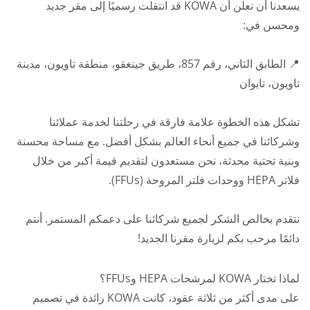
يسعدنا أن نعلن أن KOWA قد انتقلت رسميًا إلى مقر جديد
ومحسن في:
📍 الطابق الثاني، رقم 857، طريق جينغقو، منطقة تاويون، مدينة
تاويون، تايوان
تشكل هذه الخطوة علامة فارقة في رحلتنا لخدمة عملائنا
وشركائنا في جميع أنحاء العالم بشكل أفضل. مع مساحة محسنة
وبنية تحتية محدثة، نحن مستعدون لتقديم قيمة أكبر من خلال
فلاتر HEPA ووحدات فلتر المروحة (FFUs).
نتقدم بخالص الشكر لجميع شركائنا على دعمكم المستمر. أنتم
دائمًا مرحب بكم لزيارة مقرنا الجديد!
لماذا تختار KOWA لمرشحات HEPA وFFUs؟
على مدى أكثر من ثلاثة عقود، كانت KOWA رائدة في تصميم