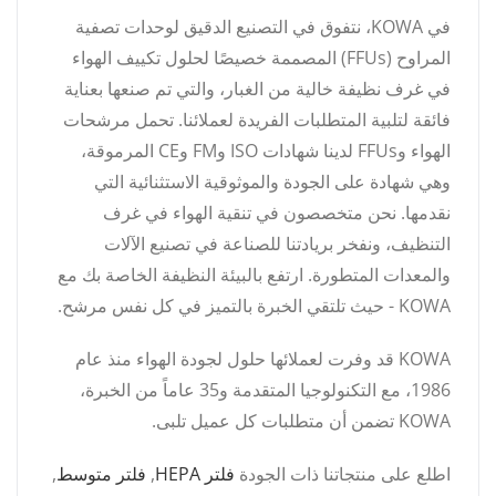
في KOWA، نتفوق في التصنيع الدقيق لوحدات تصفية
المراوح (FFUs) المصممة خصيصًا لحلول تكييف الهواء
في غرف نظيفة خالية من الغبار، والتي تم صنعها بعناية
فائقة لتلبية المتطلبات الفريدة لعملائنا. تحمل مرشحات
الهواء وFFUs لدينا شهادات ISO وFM وCE المرموقة،
وهي شهادة على الجودة والموثوقية الاستثنائية التي
نقدمها. نحن متخصصون في تنقية الهواء في غرف
التنظيف، ونفخر بريادتنا للصناعة في تصنيع الآلات
والمعدات المتطورة. ارتفع بالبيئة النظيفة الخاصة بك مع
KOWA - حيث تلتقي الخبرة بالتميز في كل نفس مرشح.
KOWA قد وفرت لعملائها حلول لجودة الهواء منذ عام
1986، مع التكنولوجيا المتقدمة و35 عاماً من الخبرة،
KOWA تضمن أن متطلبات كل عميل تلبى.
اطلع على منتجاتنا ذات الجودة
فلتر HEPA
,
فلتر متوسط
,