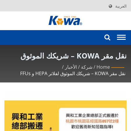
العربية
Togg
navi
نقل مقر KOWA – شريكك الموثوق
لفلاتر HEPA و FFUs | استكشف
Home
/
شركة
/
الأخبار
/
نقل مقر KOWA – شريكك الموثوق لفلاتر HEPA و FFUs
الترشيح الدقيق مع مرشحات HEPA و
ULPA المتقدمة من KOWA