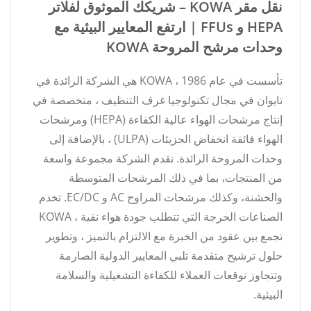
نقل مقر KOWA – شريكك الموثوق لفلاتر
HEPA و FFUs | ارتفع المعايير البيئية مع
وحدات مرشح المروحة KOWA
تأسست في عام 1986 ، KOWA هي الشركة الرائدة في
تايوان في مجال تكنولوجيا غرف التنظيف ، متخصصة في
إنتاج مرشحات الهواء عالية الكفاءة (HEPA) ومرشحات
الهواء فائقة انخفاض الجزيئات (ULPA) ، بالإضافة إلى
وحدات المروحة الرائدة. تقدم الشركة مجموعة واسعة
من المنتجات، بما في ذلك المرشحات المتوسطة
والخشنة، وكذلك مرشحات المراوح AC و EC/DC. تخدم
الصناعات الحرجة التي تتطلب جودة هواء نقية ، KOWA
تجمع بين عقود من الخبرة مع الالتزام بالتميز ، وتطوير
حلول ترشيح متقدمة تلبي المعايير الدولية الصارمة
وتتجاوز توقعات العملاء للكفاءة التشغيلية والسلامة
البيئية.