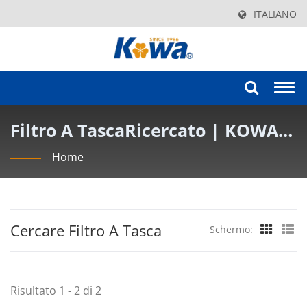
ITALIANO
Togg
navi
Filtro A TascaRicercato | KOWA
AIR FILTER INDUSTRY CO., LTD.
Home
Cercare Filtro A Tasca
Schermo:
Risultato 1 - 2 di 2