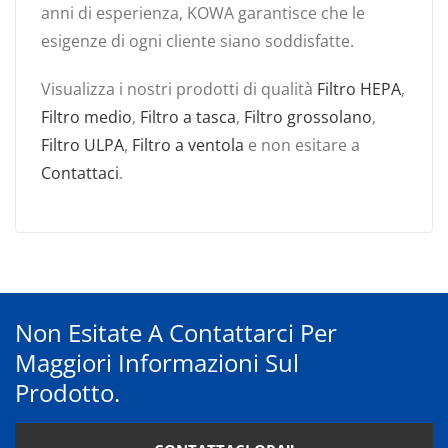
anni di esperienza, KOWA garantisce che le
esigenze di ogni cliente siano soddisfatte.
Visualizza i nostri prodotti di qualità
Filtro HEPA
,
Filtro medio
,
Filtro a tasca
,
Filtro grossolano
,
Filtro ULPA
,
Filtro a ventola
e non esitare a
Contattaci
.
Non Esitate A Contattarci Per
Maggiori Informazioni Sul
Prodotto.