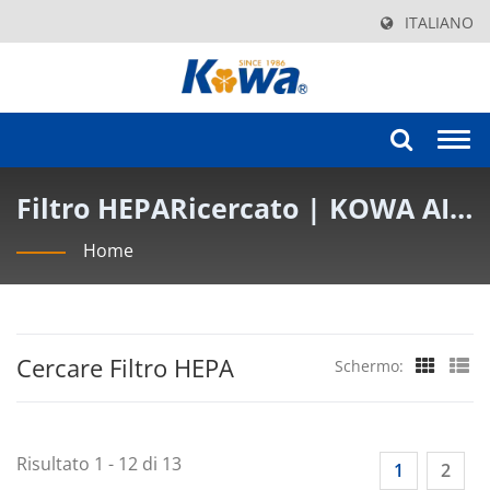
ITALIANO
Togg
navi
Filtro HEPARicercato | KOWA AIR
FILTER INDUSTRY CO., LTD.
Home
Cercare Filtro HEPA
Schermo:
Risultato 1 - 12 di 13
1
2