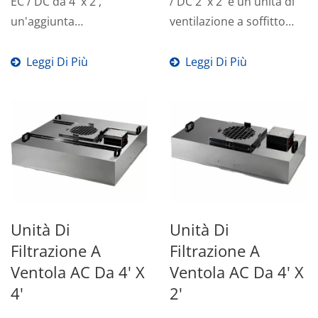
EC / DC da 4' x 2',
/ DC 2' x 2' è un'unità di
un'aggiunta
ventilazione a soffitto
all'avanguardia alla
versatile...
nostra gamma...
Leggi Di Più
Leggi Di Più
Unità Di
Unità Di
Filtrazione A
Filtrazione A
Ventola AC Da 4' X
Ventola AC Da 4' X
4'
2'