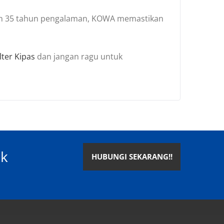
 dan 35 tahun pengalaman, KOWA memastikan
ilter Kipas
dan jangan ragu untuk
uk
HUBUNGI SEKARANG!!