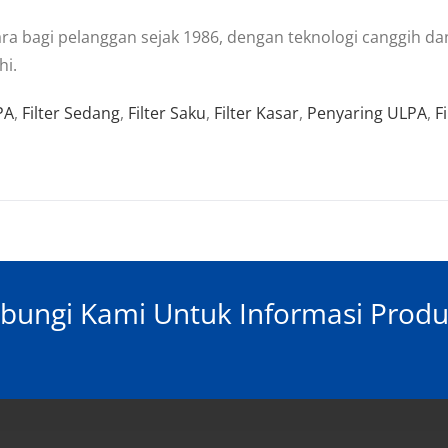
ara bagi pelanggan sejak 1986, dengan teknologi canggih
hi.
PA
,
Filter Sedang
,
Filter Saku
,
Filter Kasar
,
Penyaring ULPA
,
F
bungi Kami Untuk Informasi Prod