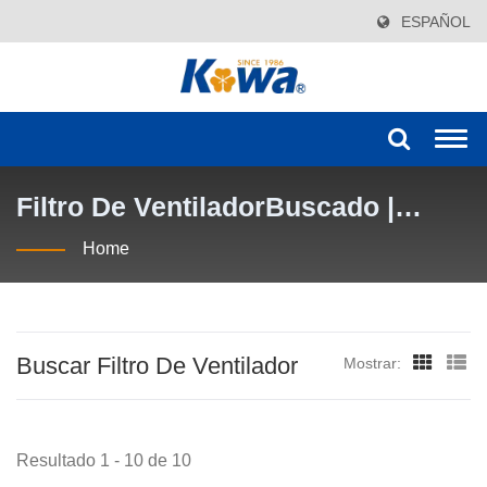
ESPAÑOL
Togg
navi
Filtro De VentiladorBuscado |
KOWA AIR FILTER INDUSTRY CO.,
Home
LTD.
Buscar Filtro De Ventilador
Mostrar:
Resultado 1 - 10 de 10