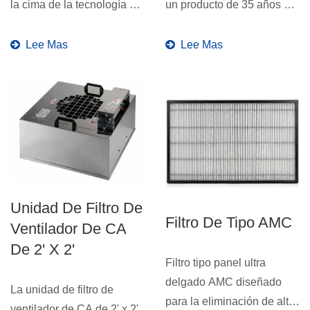
la cima de la tecnología de
un producto de 35 años de
sala limpia con
experiencia en
aprobaciones...
fabricación...
Lee Mas
Lee Mas
Unidad De Filtro De
Filtro De Tipo AMC
Ventilador De CA
De 2' X 2'
Filtro tipo panel ultra
delgado AMC diseñado
La unidad de filtro de
para la eliminación de alta
ventilador de CA de 2' x 2'